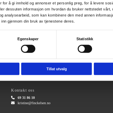
 for å gi innhold og annonser et personlig preg, for å levere sos
deler dessuten informasjon om hvordan du bruker nettstedet vårt,
og analysearbeid, som kan kombinere den med annen informasjon d
 inn gjennom din bruk av tjenestene deres.
Egenskaper
Statistikk
Tillat utvalg
Kontakt oss

69 31 86 10

kristine@finckelsen.no