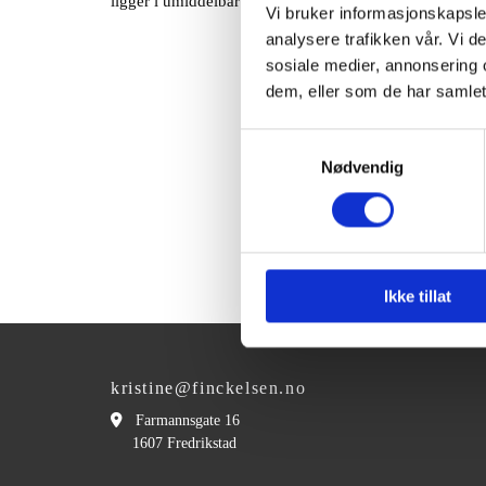
ligger i umiddelbar nærhet.
Vi bruker informasjonskapsler
analysere trafikken vår. Vi 
sosiale medier, annonsering 
dem, eller som de har samlet
Samtykkevalg
Nødvendig
Ikke tillat
kristine@finckelsen.no

Farmannsgate 16
1607 Fredrikstad