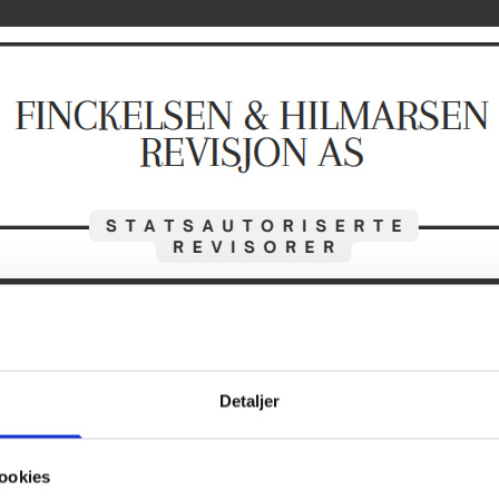
trum.
Detaljer
redrikstad.
s i Fredrikstad Sentrum, som
ookies