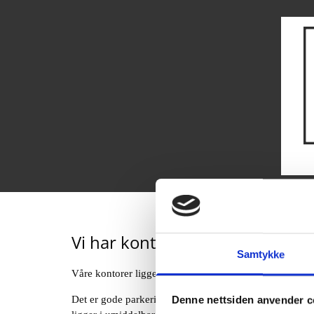
Vi har kontor i Fredrikstad sen
Samtykke
Våre kontorer ligger i 3. etg i Farmannsgate 16, 1607 F
Det er gode parkeringsmuligheter i St.Hansfjellet P-Hu
Denne nettsiden anvender c